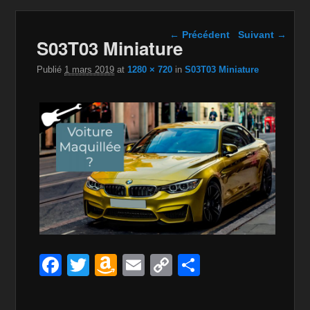
Navigation dans les
← Précédent
Suivant →
S03T03 Miniature
images
Publié
1 mars 2019
at
1280 × 720
in
S03T03 Miniature
F
T
A
E
C
P
a
wi
m
m
o
ar
c
tt
a
ail
p
ta