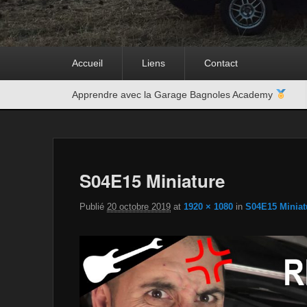
Premier
Accueil
Liens
Contact
menu
Second
Apprendre avec la Garage Bagnoles Academy
menu
S04E15 Miniature
Publié
20 octobre 2019
at
1920 × 1080
in
S04E15 Miniat