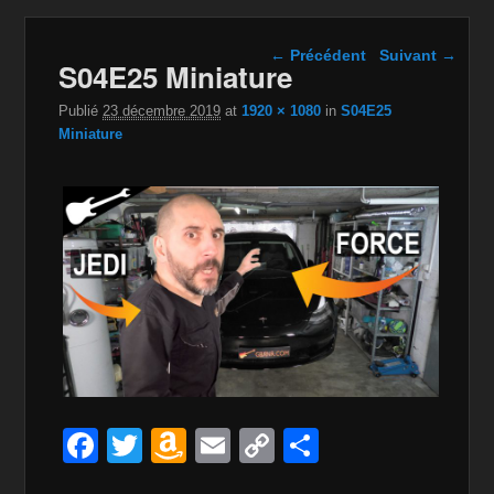
Navigation dans les
← Précédent
Suivant →
S04E25 Miniature
images
Publié
23 décembre 2019
at
1920 × 1080
in
S04E25
Miniature
F
T
A
E
C
P
a
wi
m
m
o
ar