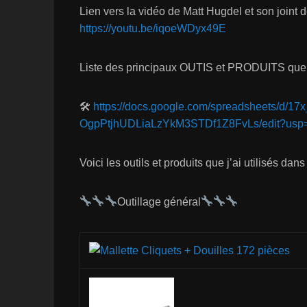
Lien vers la vidéo de Matt Hugdel et son joint
https://youtu.be/iqoeWDyx49E
Liste des principaux OUTIS et PRODUITS que j’
🛠
https://docs.google.com/spreadsheets/d/1
OgpPtjhUDLiaLzYkM3STDf1Z8FvLs/edit?usp=
Voici les outils et produits que j’ai utilisés dans
Outillage général