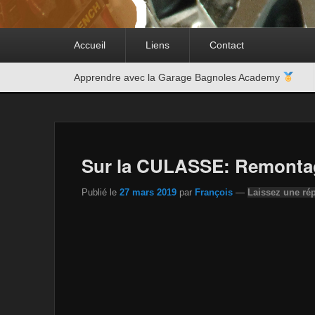
Premier
Accueil
Liens
Contact
menu
Second
Apprendre avec la Garage Bagnoles Academy
menu
Sur la CULASSE: Remonta
Publié le
27 mars 2019
par
François
—
Laissez une ré