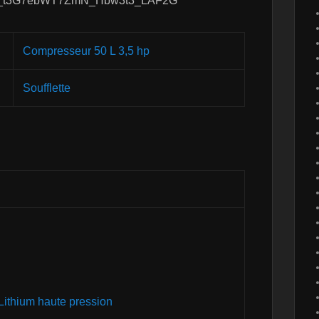
1IFfc_t3G7ebWT7ZmN_Hbw3t3_LAF2G
Compresseur 50 L 3,5 hp
Soufflette
Lithium haute pression