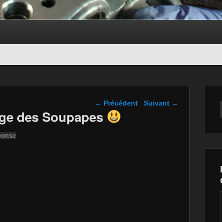
Navigation dans les
←
Précédent
Suivant
→
articles
ge des Soupapes
ponse