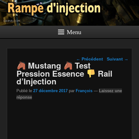
Menu
Navigation dans les
←
Précédent
Suivant
→
Mustang
Test
articles
Pression Essence
Rail
d’Injection
Publié le
27 décembre 2017
par
François
—
Laissez une
réponse