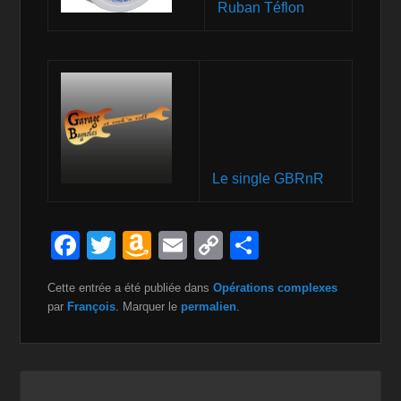
Ruban Téflon
Le single GBRnR
F
T
A
E
C
P
a
wi
m
m
o
ar
Cette entrée a été publiée dans
Opérations complexes
c
tt
a
ail
p
ta
par
François
. Marquer le
permalien
.
e
er
z
y
g
b
o
Li
er
o
n
n