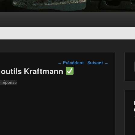
Navigation dans les
←
Précédent
Suivant
→
articles
6 outils Kraftmann
e réponse