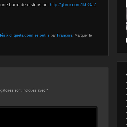
 une barre de distension:
http://gbrnr.com/lk0GaZ
lés à cliquets
,
douilles
,
outils
par
François
. Marquer le
gatoires sont indiqués avec
*