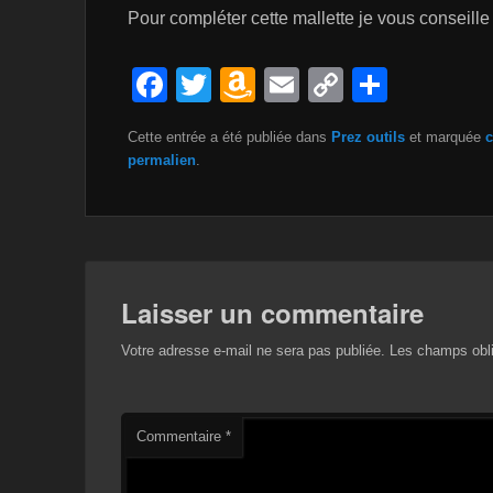
Pour compléter cette mallette je vous conseille
F
T
A
E
C
P
a
wi
m
m
o
ar
Cette entrée a été publiée dans
Prez outils
et marquée
c
c
tt
a
ail
p
ta
permalien
.
e
er
z
y
g
b
o
Li
er
o
n
n
o
W
k
Laisser un commentaire
k
is
Votre adresse e-mail ne sera pas publiée.
Les champs obli
h
Li
st
Commentaire
*