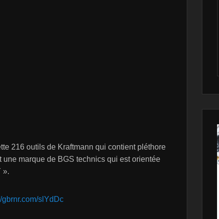
te 216 outils de Kraftmann qui contient pléthore
est une marque de BGS technics qui est orientée
 ».
://gbrnr.com/slYdDc