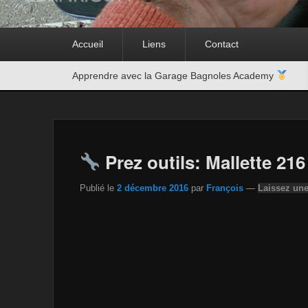
Premier
Accueil
Liens
Contact
menu
Second
Apprendre avec la Garage Bagnoles Academy
menu
Prez outils: Mallette 21
Publié le
2 décembre 2016
par
François
—
Laissez un