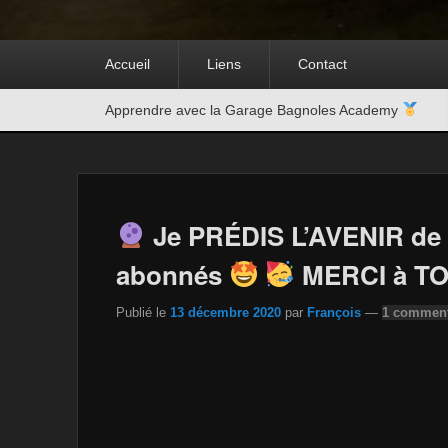
Premier
Accueil
Liens
Contact
menu
Second
Apprendre avec la Garage Bagnoles Academy
menu
Je PRÉDIS L’AVENIR de 
abonnés
MERCI à TO
Publié le
13 décembre 2020
par
François
—
1 comment