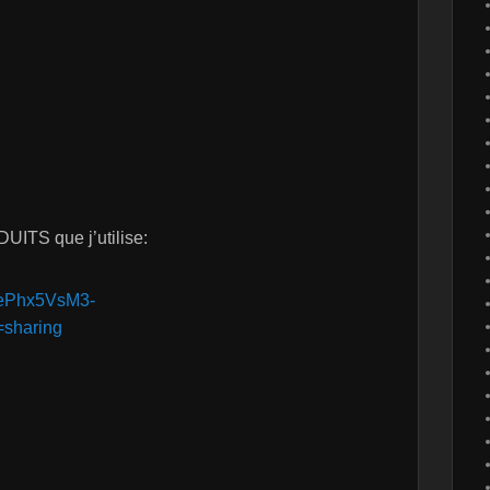
UITS que j’utilise:
_JePhx5VsM3-
sharing