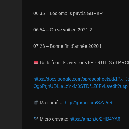
06:35 – Les emails privés GBRnR
06:54 – On se voit en 2021 ?
07:23 – Bonne fin d’année 2020 !
Boite à outils avec tous les OUTILS et PROD
https://docs.google.com/spreadsheets/d/17x
OgpPtjhUDLiaLzYkM3STDf1Z8FvLs/edit?usp=
Ma caméra:
http://gbrnr.com/SZa5eb
Micro cravate:
https://amzn.to/2HB4YA6