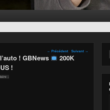
Navigation dans les
←
Précédent
Suivant
→
articles
l’auto ! GBNews
200K
US !
aire ↓