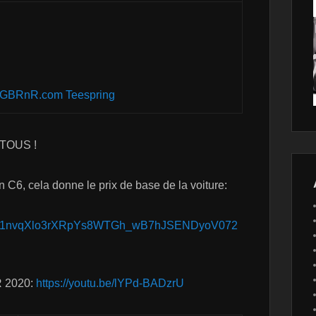
 GBRnR.com Teespring
TOUS !
n C6, cela donne le prix de base de la voiture:
1jL8vy1nvqXlo3rXRpYs8WTGh_wB7hJSENDyoV072
R 2020:
https://youtu.be/lYPd-BADzrU