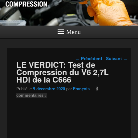
Menu
Navigation dans les
←
Précédent
Suivant
→
LE VERDICT: Test de
articles
Compression du V6 2,7L
HDi de la C666
Publié le
9 décembre 2020
par
François
—
4
commentaires ↓