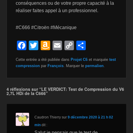
conséquences ou de votre propre capacité à la
réaliser faites appel à un professionnel.
#C666 #Citroën #Mécanique
F
T
A
E
C
P
a
wi
m
m
o
ar
Cette entrée a été publiée dans
Projet C6
et marquée
test
c
tt
a
ail
p
ta
compression
par
François
. Marquer le
permalien
.
e
er
z
y
g
b
o
Li
er
4 réflexions sur “LE VERDICT: Test de Compression du V6
o
n
n
2,7L HDi de la C666”
o
W
k
k
is
Caudron Thierry
sur
9 décembre 2020 à 21 h 02
h
min
dit :
Li
Salut je pensais que le test de