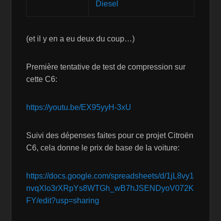
Diesel
(et il y en a eu deux du coup…)
Première tentative de test de compression sur
cette C6:
https://youtu.be/EX95yyH-3xU
Suivi des dépenses faites pour ce projet Citroën
C6, cela donne le prix de base de la voiture:
https://docs.google.com/spreadsheets/d/1jL8vy1
nvqXlo3rXRpYs8WTGh_wB7hJSENDyoV072K
FY/edit?usp=sharing