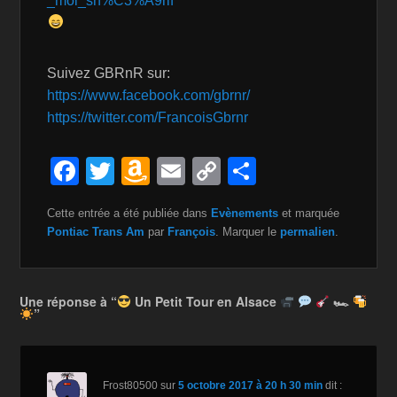
_moi_sh%C3%A9rif
Suivez GBRnR sur:
https://www.facebook.com/gbrnr/
https://twitter.com/FrancoisGbrnr
F
T
A
E
C
P
a
wi
m
m
o
ar
Cette entrée a été publiée dans
Evènements
et marquée
c
tt
a
ail
p
ta
Pontiac Trans Am
par
François
. Marquer le
permalien
.
e
er
z
y
g
b
o
Li
er
Une réponse à “
Un Petit Tour en Alsace
🏎
o
n
n
”
o
W
k
k
is
Frost80500
sur
5 octobre 2017 à 20 h 30 min
dit :