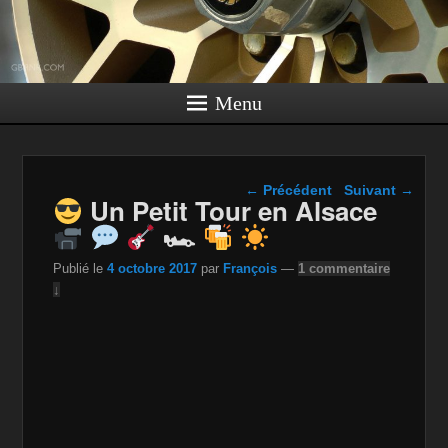
Menu
Navigation dans les
←
Précédent
Suivant
→
Un Petit Tour en Alsace
articles
🏎
Publié le
4 octobre 2017
par
François
—
1 commentaire
↓