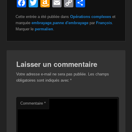
F
T
A
E
C
P
a
wi
m
m
o
ar
Cette entrée a été publiée dans
Opérations complexes
et
c
tt
a
ail
p
ta
marquée
embrayage
,
panne d'embrayage
par
François
.
e
er
z
y
g
Marquer le
permalien
.
b
o
Li
er
o
n
n
o
W
k
Laisser un commentaire
k
is
Votre adresse e-mail ne sera pas publiée.
Les champs
h
obligatoires sont indiqués avec
*
Li
st
Commentaire
*