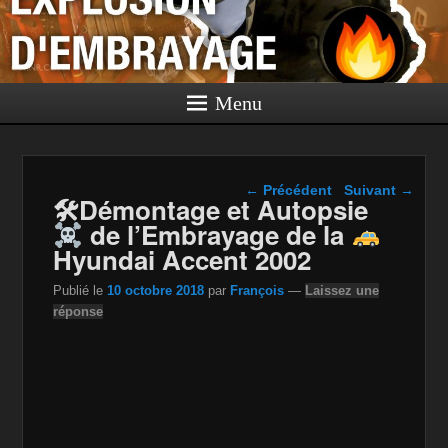
Menu
Navigation dans les
←
Précédent
Suivant
→
🛠Démontage et Autopsie
articles
de l’Embrayage de la
Hyundai Accent 2002
Publié le
10 octobre 2018
par
François
—
Laissez une
réponse