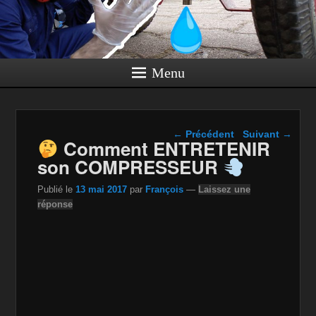
Menu
Navigation dans les
←
Précédent
Suivant
→
Comment ENTRETENIR
articles
son COMPRESSEUR
Publié le
13 mai 2017
par
François
—
Laissez une
réponse