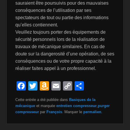
sauraient être poursuivis pour des mauvaises
conséquences de l’utilisation par ses
spectateurs de tout ou partie des informations
qu’elles contiennent.
Veuillez toujours porter des équipements de
sécurité personnels lors de la réalisation de
travaux de mécanique similaires. En cas de
doute sur la dangerosité d’une opération, de ses
conséquences ou de votre propre capacité à la
réaliser faites appel à un professionnel.
F
T
A
E
C
P
a
wi
m
m
o
ar
Cette entrée a été publiée dans
Basiques de la
c
tt
a
ail
p
ta
mécanique
et marquée
entretien compresseur
,
purger
e
er
z
y
g
compresseur
par
François
. Marquer le
permalien
.
b
o
Li
er