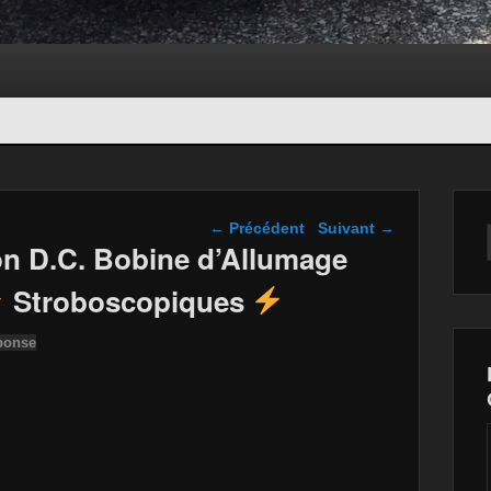
Navigation dans les
←
Précédent
Suivant
→
articles
n D.C. Bobine d’Allumage
Stroboscopiques
ponse