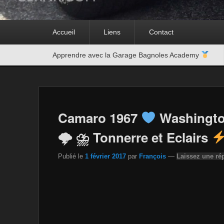
Premier
Accueil
Liens
Contact
menu
Second
Apprendre avec la Garage Bagnoles Academy
menu
Camaro 1967
Washingto
🌩 ⛈ Tonnerre et Eclairs
Publié le
1 février 2017
par
François
—
Laissez une ré