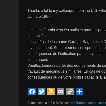
Thanks a lot to my colleague from the U.S. who 
Camaro 1967!
Les liens fournis vers les outils et produits pe
cette vidéo.
Les vidéos de la chaîne Garage, Bagnoles et R
divertissement. Son auteur ou ses sponsors ne
conséquences de l’utilisation par ses spectateu
contiennent.
Veuillez toujours porter des équipements de séc
travaux de mécanique similaires. En cas de dou
conséquences ou de votre propre capacité à la r
F
T
A
E
C
P
a
wi
m
m
o
ar
Cette entrée a été publiée dans
Opérations complexes
e