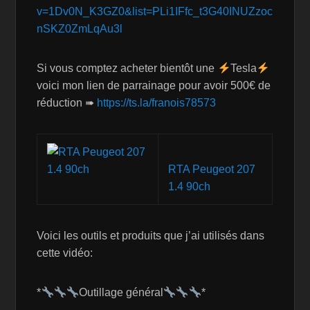
v=1Dv0N_K3GZ0&list=PLi1IFfc_t3G40INUZzoc
nSKZ0ZmLqAu3l
Si vous comptez acheter bientôt une
Tesla
voici mon lien de parrainage pour avoir 500€ de
réduction ➠
https://ts.la/franois78573
RTA Peugeot 207
1.4 90ch
Voici les outils et produits que j’ai utilisés dans
cette vidéo:
*
Outillage général
*