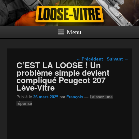
Menu
Navigation dans les
←
Précédent
Suivant
→
C’EST LA LOOSE ! Un
articles
problème simple devient
compliqué Peugeot 207
Lève-Vitre
Publié le
26 mars 2025
par
François
—
Laissez une
réponse