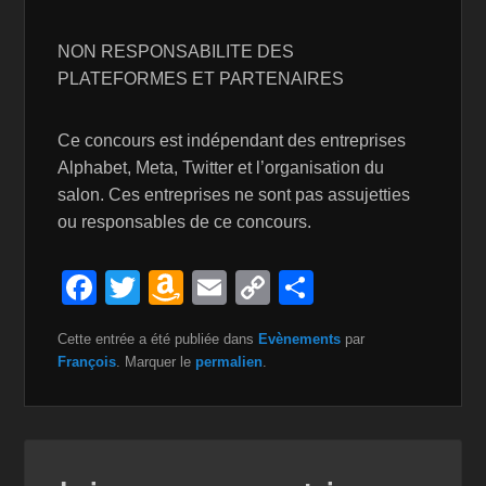
NON RESPONSABILITE DES
PLATEFORMES ET PARTENAIRES
Ce concours est indépendant des entreprises
Alphabet, Meta, Twitter et l’organisation du
salon. Ces entreprises ne sont pas assujetties
ou responsables de ce concours.
F
T
A
E
C
P
a
wi
m
m
o
ar
Cette entrée a été publiée dans
Evènements
par
c
tt
a
ail
p
ta
François
. Marquer le
permalien
.
e
er
z
y
g
b
o
Li
er
o
n
n