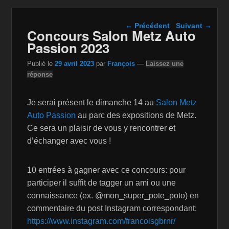
Navigation dans les
←
Précédent
Suivant
→
Concours Salon Metz Auto
articles
Passion 2023
Publié le
29 avril 2023
par
François
—
Laissez une
réponse
Je serai présent le dimanche 14 au
Salon Metz
Auto Passion
au parc des expositions de Metz.
Ce sera un plaisir de vous y rencontrer et
d’échanger avec vous !
10 entrées à gagner avec ce concours: pour
participer il suffit de tagger un ami ou une
connaissance (ex. @mon_super_pote_poto) en
commentaire du post Instagram correspondant:
https://www.instagram.com/francoisgbrnr/