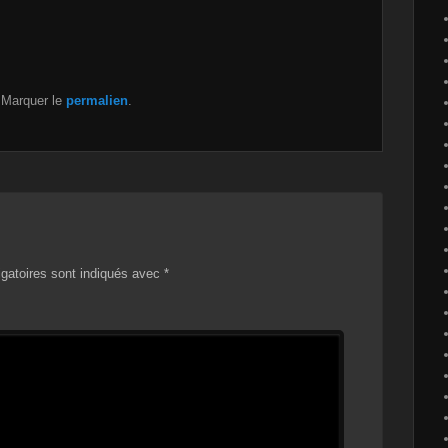
 Marquer le
permalien
.
gatoires sont indiqués avec
*