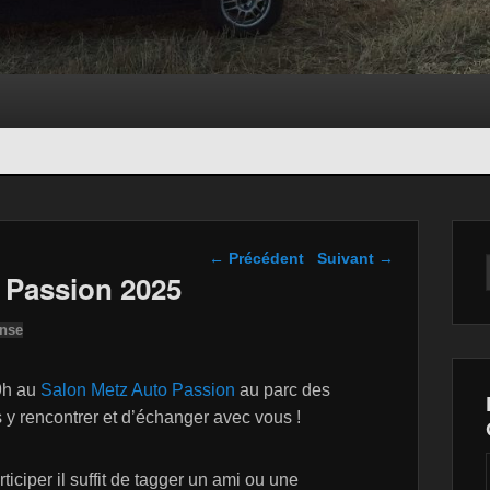
Navigation dans les
←
Précédent
Suivant
→
articles
 Passion 2025
onse
19h au
Salon Metz Auto Passion
au parc des
 y rencontrer et d’échanger avec vous !
iciper il suffit de tagger un ami ou une