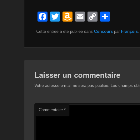
F
T
A
E
C
P
a
wi
m
m
o
ar
Cette entrée a été publiée dans
Concours
par
François
.
c
tt
a
ail
p
ta
e
er
z
y
g
b
o
Li
er
o
n
n
Laisser un commentaire
o
W
k
k
is
Votre adresse e-mail ne sera pas publiée.
Les champs obli
h
Li
Commentaire
*
st