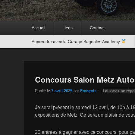
Premier
Accueil
Liens
Contact
menu
Second
Apprendre avec la Garage Bagnoles Academy
menu
Concours Salon Metz Auto
Publié le
7 avril 2025
par
François
—
Laissez une rép
Je serai présent le samedi 12 avril, de 10h à 
expositions de Metz. Ce sera un plaisir de vous
20 entrées à gagner avec ce concours: pour part