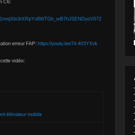
ën C6:
1jL8vy1nvqXlo3rXRpYs8WTGh_wB7hJSENDyoV072
ration erreur FAP:
https://youtu.be/7il-403YXvk
 cette vidéo:
nt élévateur mobile