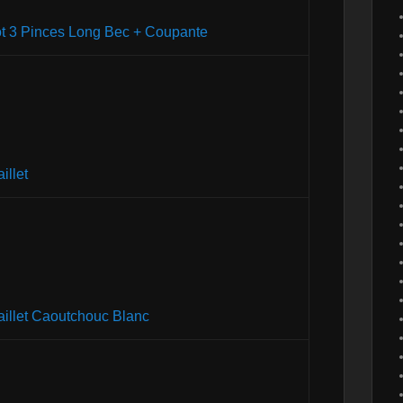
t 3 Pinces Long Bec + Coupante
illet
illet Caoutchouc Blanc