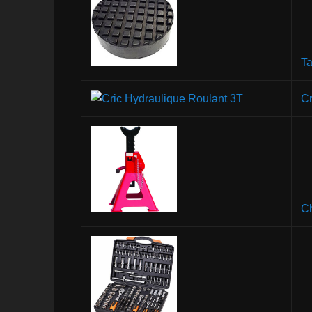
Ta
Cr
Ch