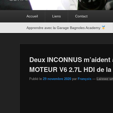
Premier
Accueil
Liens
Contact
menu
Second
Apprendre avec la Garage Bagnoles Academy
menu
Deux INCONNUS m’aident à 
MOTEUR V6 2.7L HDI de la
Publié le
29 novembre 2020
par
François
—
Laissez u