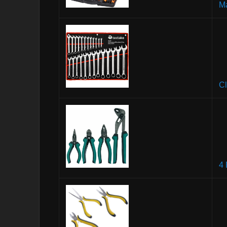
Ma
Cl
4 