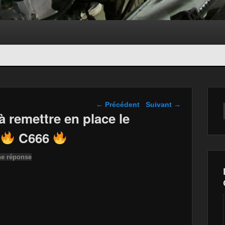
Navigation dans les
←
Précédent
Suivant
→
articles
remettre en place le
C666
ne réponse