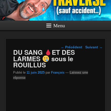
Menu
Navigation dans les
←
Précédent
Suivant
→
DU SANG
ET DES
articles
LARMES
sous le
ROUILLUS
Publié le
11 juin 2025
par
François
—
Laissez une
réponse