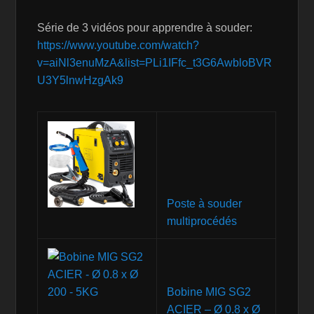
Série de 3 vidéos pour apprendre à souder:
https://www.youtube.com/watch?
v=aiNl3enuMzA&list=PLi1IFfc_t3G6AwbloBVR
U3Y5lnwHzgAk9
Poste à souder
multiprocédés
Bobine MIG SG2
ACIER – Ø 0.8 x Ø