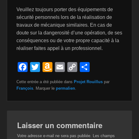
Veuillez toujours porter des équipements de
sécurité personnels lors de la réalisation de
travaux de mécanique similaires. En cas de
doute sur la dangerosité d’une opération, de ses
conséquences ou de votre propre capacité à la
réaliser faites appel à un professionnel.
F
T
A
E
C
P
a
wi
m
m
o
ar
Cette entrée a été publiée dans
Projet Rouillus
par
c
tt
a
ail
p
ta
François
. Marquer le
permalien
.
e
er
z
y
g
b
o
Li
er
o
n
n
Laisser un commentaire
o
W
k
k
is
Votre adresse e-mail ne sera pas publiée.
Les champs