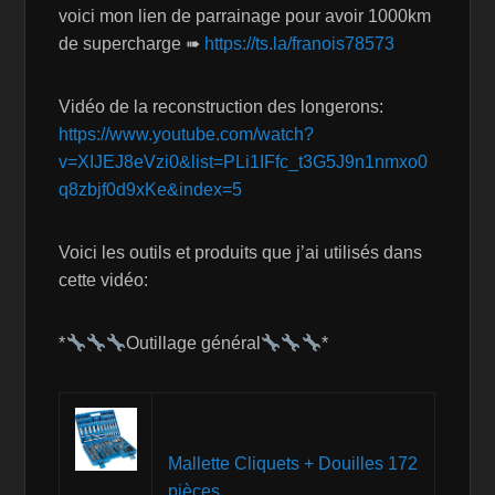
voici mon lien de parrainage pour avoir 1000km
de supercharge ➠
https://ts.la/franois78573
Vidéo de la reconstruction des longerons:
https://www.youtube.com/watch?
v=XIJEJ8eVzi0&list=PLi1IFfc_t3G5J9n1nmxo0
q8zbjf0d9xKe&index=5
Voici les outils et produits que j’ai utilisés dans
cette vidéo:
*
Outillage général
*
Mallette Cliquets + Douilles 172
pièces