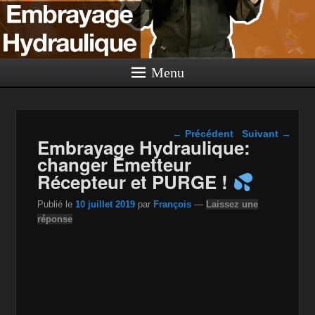
Menu
Navigation dans les
←
Précédent
Suivant
→
Embrayage Hydraulique:
articles
changer Emetteur
Récepteur et PURGE !
Publié le
10 juillet 2019
par
François
—
Laissez une
réponse