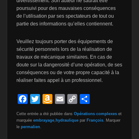
divertissement. Son auteur ne saurait être
poursuivi pour des mauvaises conséquences
de l’utilisation par ses spectateurs de tout ou
partie des informations qu’elles contiennent.
Veuillez toujours porter des équipements de
sécurité personnels lors de la réalisation de
travaux de mécanique similaires. En cas de
doute sur la dangerosité d’une opération, de ses
conséquences ou de votre propre capacité à la
réaliser faites appel à un professionnel.
F
T
A
E
C
P
a
wi
m
m
o
ar
Cette entrée a été publiée dans
Opérations complexes
et
c
tt
a
ail
p
ta
marquée
embrayage
,
hydraulique
par
François
. Marquer
e
er
z
y
g
le
permalien
.
b
o
Li
er