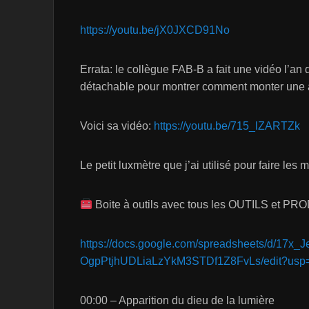
https://youtu.be/jX0JXCD91No
Errata: le collègue FAB-B a fait une vidéo l’an
détachable pour montrer comment monter un
Voici sa vidéo:
https://youtu.be/715_lZARTZk
Le petit luxmètre que j’ai utilisé pour faire les
Boite à outils avec tous les OUTILS et PROD
https://docs.google.com/spreadsheets/d/17x
OgpPtjhUDLiaLzYkM3STDf1Z8FvLs/edit?usp=
00:00 – Apparition du dieu de la lumière