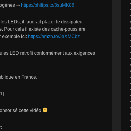
alogènes ⇒
https://philips.to/3suMK86
es LEDs, il faudrait placer le dissipateur
e. Pour cela il existe des cache-poussière
r exemple ici:
https://amzn.to/3aXMCbz
mpoules LED retrofit conformément aux exigences
ublique en France.
21)
ponsorisé cette vidéo
: