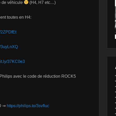
le de véhicule
(H4, H7 etc…)
ent toutes en H4:
ly/2ZPDfEt
.ly/3uyLnXQ
bit.ly/37KC0e3
ts Philips avec le code de réduction ROCK5
ED ⇒
https://philips.to/3svfluc