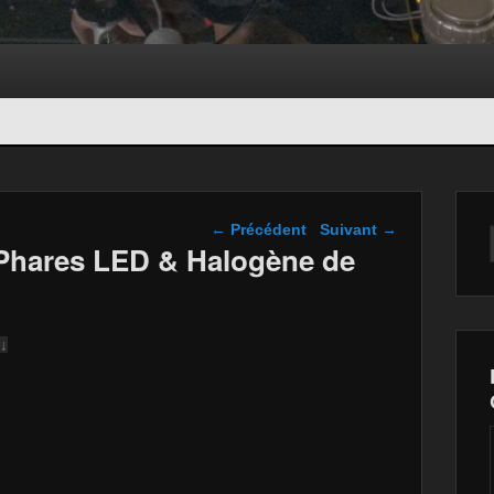
Navigation dans les
←
Précédent
Suivant
→
articles
Phares LED & Halogène de
 ↓