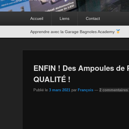
Premier
Accueil
Liens
Contact
menu
Second
Apprendre avec la Garage Bagnoles Academy
menu
ENFIN ! Des Ampoules de 
QUALITÉ !
Publié le
3 mars 2021
par
François
—
2 commentaires