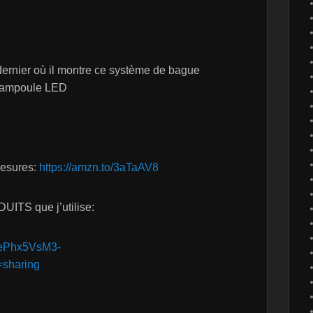
 dernier où il montre ce système de bague
e ampoule LED
 mesures:
https://amzn.to/3aTaAV8
UITS que j’utilise:
_JePhx5VsM3-
sharing