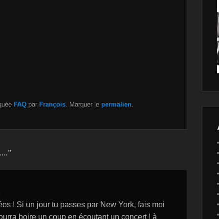
quée
FAQ
par
François
. Marquer le
permalien
.
S….”
:
éos ! Si un jour tu passes par New York, fais moi
 pourra boire un coup en écoutant un concert ! à