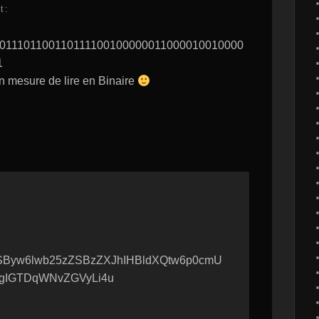
t :
011101100110111100100000011000010010000
1
n mesure de lire en Binaire
yw6lwb25zZSBzZXJhIHBldXQtw6p0cmU
gIGTDqWNvZGVyLi4u