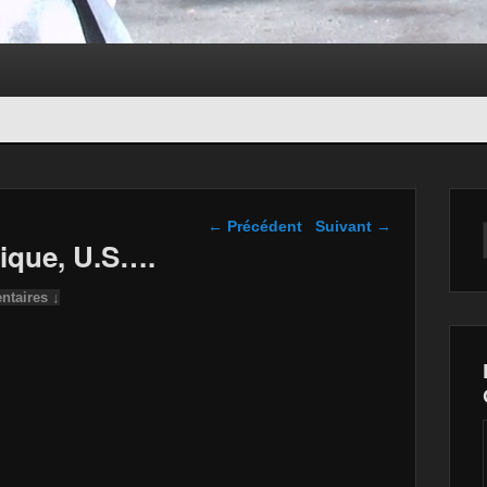
Navigation dans les
←
Précédent
Suivant
→
articles
ique, U.S….
taires ↓