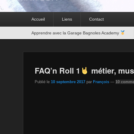
Premier
Accueil
Liens
Contact
menu
Second
Apprendre avec la Garage Bagnoles Academy
menu
FAQ’n Roll 1
métier, mus
Publié le
10 septembre 2017
par
François
—
10 commen