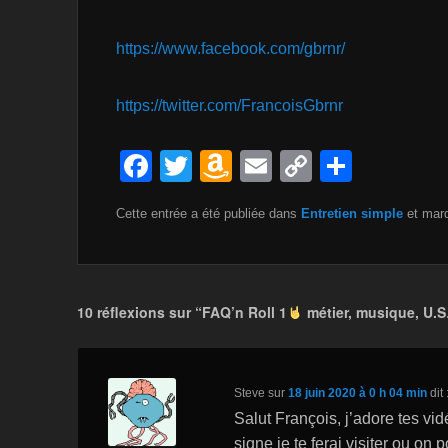
https://www.facebook.com/gbrnr/
https://twitter.com/FrancoisGbrnr
F
T
A
E
C
P
a
wi
m
m
o
ar
Cette entrée a été publiée dans
Entretien simple
et mar
c
tt
a
ail
p
ta
e
er
z
y
g
b
o
Li
er
10 réflexions sur “FAQ’n Roll 1
métier, musique, U.
o
n
n
o
W
k
k
is
Steve
sur
18 juin 2020 à 0 h 04 min
dit 
h
Salut François, j’adore tes vid
signe je te ferai visiter ou on