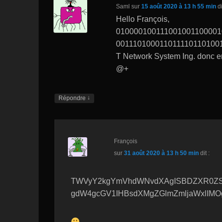
Saml
sur
15 août 2020 à 13 h 55 min
di
Hello François,
010000100111001001100001
001110100011011110110100
T Network System Ing. donc e
@+
↓
Répondre
François
sur
31 août 2020 à 13 h 50 min
dit :
TWVyY2kgYmVhdWNvdXAgISBDZXR0ZSB
gdW4gcGV1IHBsdXMgZGlmZmljaWxlIMO