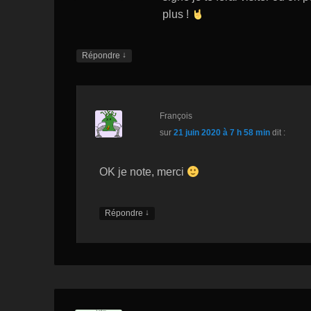
Li
plus !
st
↓
Répondre
François
sur
21 juin 2020 à 7 h 58 min
dit :
OK je note, merci
↓
Répondre