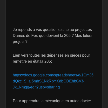
Je réponds à vos questions suite au projet Les
Dames de Fer: que devient la 205 ? Mes futurs
projets ?
Lien vers toutes les dépenses en pièces pour
remettre en état la 205:
https://docs.google.com/spreadsheets/d/1OmJ6
dQkc_SjiaI5mhS1NkRbYXdbQDEhbGy3-
JkLNmqg/edit?usp=sharing
Pour apprendre la mécanique en autodidacte: