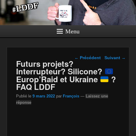
Menu
Navigation dans les
←
Précédent
Suivant
→
Futurs projets?
articles
Interrupteur? Silicone?
Europ’Raid et Ukraine
?
FAQ LDDF
Publié le
9 mars 2022
par
François
—
Laissez une
réponse