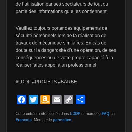
de l’utilisation par ses spectateurs de tout ou
partie des informations qu’elles contiennent.
Veuillez toujours porter des équipements de
sécurité personnels lors de la réalisation de
travaux de mécanique similaires. En cas de
doute sur la dangerosité d’une opération, de ses
conséquences ou de votre propre capacité à la
réaliser faites appel à un professionnel.
#LDDF #PROJETS #BARBE
F
T
A
E
C
P
a
wi
m
m
o
ar
Cette entrée a été publiée dans
LDDF
et marquée
FAQ
par
c
tt
a
ail
p
ta
François
. Marquer le
permalien
.
e
er
z
y
g