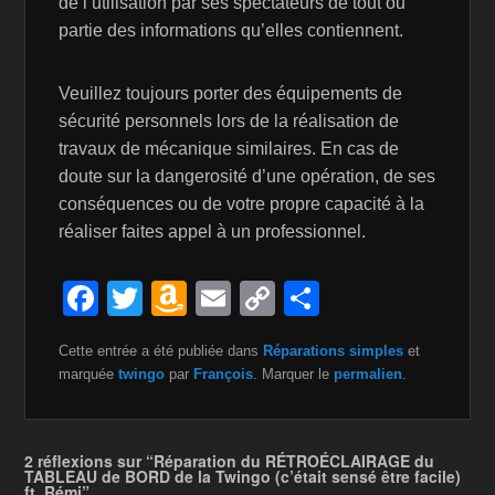
de l’utilisation par ses spectateurs de tout ou
partie des informations qu’elles contiennent.
Veuillez toujours porter des équipements de
sécurité personnels lors de la réalisation de
travaux de mécanique similaires. En cas de
doute sur la dangerosité d’une opération, de ses
conséquences ou de votre propre capacité à la
réaliser faites appel à un professionnel.
F
T
A
E
C
P
a
wi
m
m
o
ar
Cette entrée a été publiée dans
Réparations simples
et
c
tt
a
ail
p
ta
marquée
twingo
par
François
. Marquer le
permalien
.
e
er
z
y
g
b
o
Li
er
2 réflexions sur “Réparation du RÉTROÉCLAIRAGE du
o
n
n
TABLEAU de BORD de la Twingo (c’était sensé être facile)
ft. Rémi”