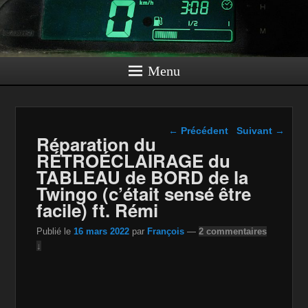
Menu
Navigation dans les
←
Précédent
Suivant
→
Réparation du
articles
RÉTROÉCLAIRAGE du
TABLEAU de BORD de la
Twingo (c’était sensé être
facile) ft. Rémi
Publié le
16 mars 2022
par
François
—
2 commentaires
↓