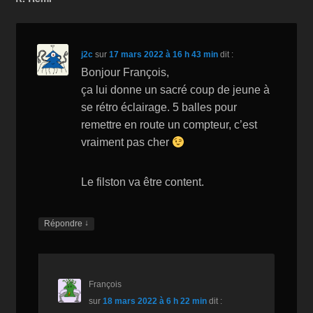
o
W
k
k
is
h
j2c
sur
17 mars 2022 à 16 h 43 min
dit :
Li
Bonjour François,
ça lui donne un sacré coup de jeune à
st
se rétro éclairage. 5 balles pour
remettre en route un compteur, c’est
vraiment pas cher
Le filston va être content.
↓
Répondre
François
sur
18 mars 2022 à 6 h 22 min
dit :