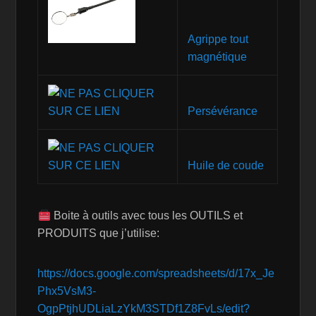
Agrippe tout
magnétique
Persévérance
Huile de coude
Boite à outils avec tous les OUTILS et
PRODUITS que j’utilise:
https://docs.google.com/spreadsheets/d/17x_Je
Phx5VsM3-
OgpPtjhUDLiaLzYkM3STDf1Z8FvLs/edit?