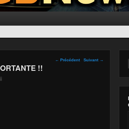
Navigation dans les
←
Précédent
Suivant
→
articles
ORTANTE !!
 ↓