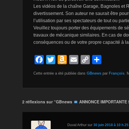
Les vidéos de la chaîne Garage, Bagnoles et R
divertissement. Son auteur ne saurait être po
l’utilisation par ses spectateurs de tout ou part
Veuillez toujours porter des équipements de séc
travaux de mécanique similaires. En cas de dou
conséquences ou de votre propre capacité à la r
F
T
A
E
C
P
a
wi
m
m
o
ar
Cette entrée a été publiée dans
GBnews
par
François
. 
c
tt
a
ail
p
ta
e
er
z
y
g
b
o
Li
er
2 réflexions sur “GBnews
ANNONCE IMPORTANTE !
o
n
n
o
W
k
k
is
Duval Arthur
sur
30 juin 2018 à 10 h 25