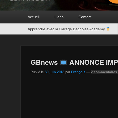
Premier
Accueil
Liens
Contact
menu
Second
Apprendre avec la Garage Bagnoles Academy
menu
GBnews
ANNONCE IMP
Publié le
30 juin 2018
par
François
—
2 commentaires