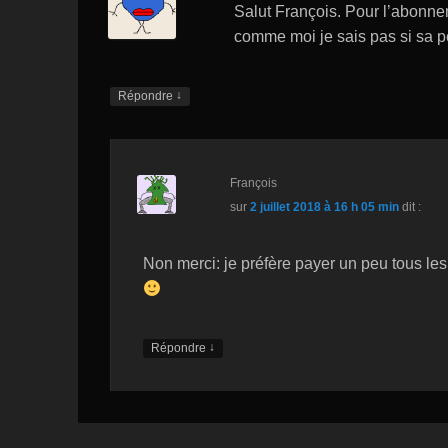
h
Salut François. Pour l’abonnem
comme moi je sais pas si sa pe
Li
st
↓
Répondre
François
sur
2 juillet 2018 à 16 h 05 min
dit :
Non merci: je préfère payer un peu tous le
↓
Répondre