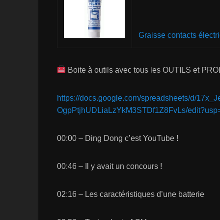
Graisse contacts électr
Boite à outils avec tous les OUTILS et PROD
https://docs.google.com/spreadsheets/d/17x
OgpPtjhUDLiaLzYkM3STDf1Z8FvLs/edit?usp=
00:00 – Ding Dong c’est YouTube !
00:46 – Il y avait un concours !
02:16 – Les caractéristiques d’une batterie