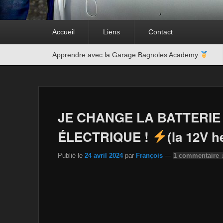
Premier
Accueil
Liens
Contact
menu
Second
Apprendre avec la Garage Bagnoles Academy
menu
JE CHANGE LA BATTERI
ÉLECTRIQUE !
(la 12V 
Publié le
24 avril 2024
par
François
—
1 commentaire 