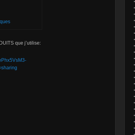
iques
UITS que j’utilise:
_JePhx5VsM3-
sharing