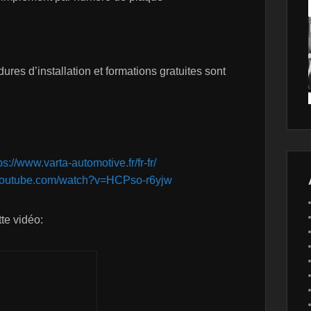
res d’installation et formations gratuites sont
ps://www.varta-automotive.fr/fr-fr/
.youtube.com/watch?v=HCPso-r6yjw
tte vidéo: