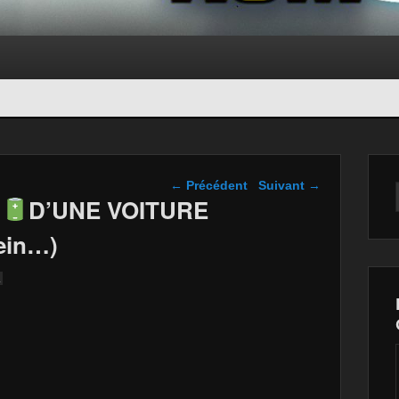
Navigation dans les
←
Précédent
Suivant
→
articles
E
D’UNE VOITURE
hein…)
↓