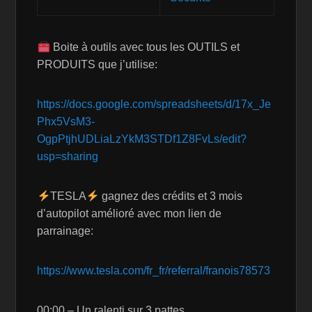
Boite à outils avec tous les OUTILS et
PRODUITS que j’utilise:
https://docs.google.com/spreadsheets/d/17x_Je
Phx5VsM3-
OgpPtjhUDLiaLzYkM3STDf1Z8FvLs/edit?
usp=sharing
TESLA
gagnez des crédits et 3 mois
d’autopilot amélioré avec mon lien de
parrainage:
https://www.tesla.com/fr_fr/referral/franois78573
00:00 – Un ralenti sur 3 pattes