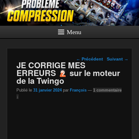
Menu
Navigation dans les
←
Précédent
Suivant
→
JE CORRIGE MES
articles
ERREURS
sur le moteur
de la Twingo
Publié le
31 janvier 2024
par
François
—
1 commentaire
↓