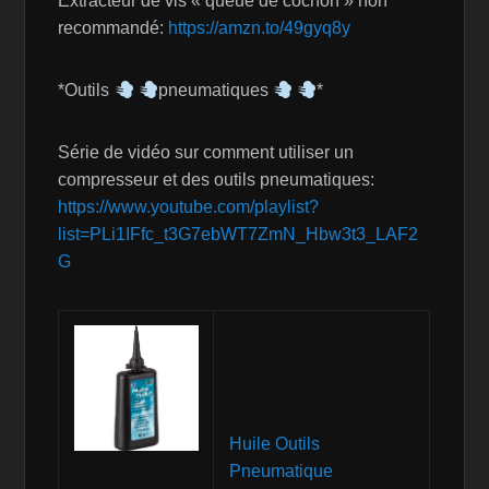
Extracteur de vis « queue de cochon » non
recommandé:
https://amzn.to/49gyq8y
*Outils
pneumatiques
*
Série de vidéo sur comment utiliser un
compresseur et des outils pneumatiques:
https://www.youtube.com/playlist?
list=PLi1IFfc_t3G7ebWT7ZmN_Hbw3t3_LAF2
G
Huile Outils
Pneumatique