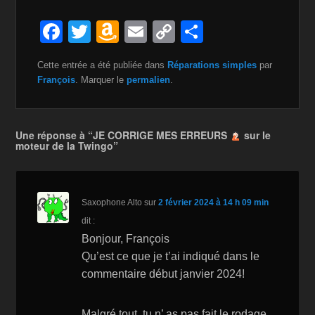
F
T
A
E
C
P
a
wi
m
m
o
ar
Cette entrée a été publiée dans
Réparations simples
par
c
tt
a
ail
p
ta
François
. Marquer le
permalien
.
e
er
z
y
g
b
o
Li
er
Une réponse à “JE CORRIGE MES ERREURS
sur le
o
n
n
moteur de la Twingo”
o
W
k
k
is
Saxophone Alto
sur
2 février 2024 à 14 h 09 min
h
dit :
Li
Bonjour, François
st
Qu’est ce que je t’ai indiqué dans le
commentaire début janvier 2024!
Malgré tout, tu n’ as pas fait le rodage