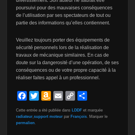
divertissement. Son auteur ne saurait être
poursuivi pour des mauvaises conséquences
de l’utilisation par ses spectateurs de tout ou
partie des informations qu’elles contiennent.
Veuillez toujours porter des équipements de
sécurité personnels lors de la réalisation de
travaux de mécanique similaires. En cas de
doute sur la dangerosité d’une opération, de ses
conséquences ou de votre propre capacité à la
réaliser faites appel à un professionnel.
F
T
A
E
C
P
a
wi
m
m
o
ar
Cette entrée a été publiée dans
LDDF
et marquée
c
tt
a
ail
p
ta
radiateur
,
support moteur
par
François
. Marquer le
e
er
z
y
g
permalien
.
b
o
Li
er