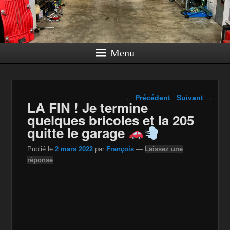
Menu
Navigation dans les
←
Précédent
Suivant
→
LA FIN ! Je termine
articles
quelques bricoles et la 205
quitte le garage
Publié le
2 mars 2022
par
François
—
Laissez une
réponse