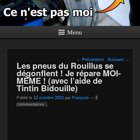
Menu
Navigation dans les
←
Précédent
Suivant
→
Les pneus du Rouillus se
articles
dégonflent ! Je répare MOI-
MÊME ! (avec l’aide de
Tintin Bidouille)
Publié le
12 octobre 2022
par
François
—
3
commentaires ↓