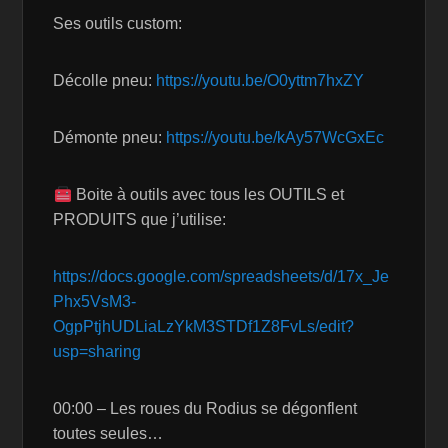
Ses outils custom:
Décolle pneu:
https://youtu.be/O0yttm7hxZY
Démonte pneu:
https://youtu.be/kAy57WcGxEc
Boite à outils avec tous les OUTILS et
PRODUITS que j’utilise:
https://docs.google.com/spreadsheets/d/17x_Je
Phx5VsM3-
OgpPtjhUDLiaLzYkM3STDf1Z8FvLs/edit?
usp=sharing
00:00 – Les roues du Rodius se dégonflent
toutes seules…