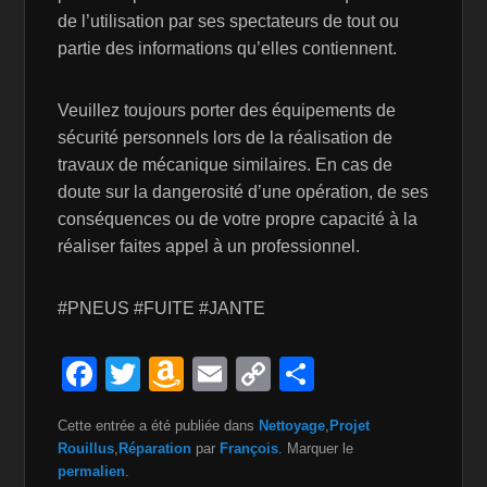
de l’utilisation par ses spectateurs de tout ou
partie des informations qu’elles contiennent.
Veuillez toujours porter des équipements de
sécurité personnels lors de la réalisation de
travaux de mécanique similaires. En cas de
doute sur la dangerosité d’une opération, de ses
conséquences ou de votre propre capacité à la
réaliser faites appel à un professionnel.
#PNEUS #FUITE #JANTE
F
T
A
E
C
P
a
wi
m
m
o
ar
Cette entrée a été publiée dans
Nettoyage
,
Projet
c
tt
a
ail
p
ta
Rouillus
,
Réparation
par
François
. Marquer le
e
er
z
y
g
permalien
.