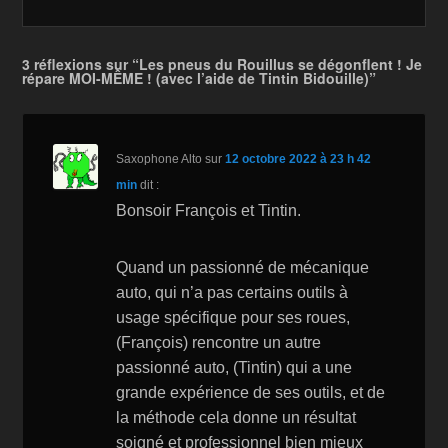
b
o
Li
er
o
n
n
3 réflexions sur “Les pneus du Rouillus se dégonflent ! Je
répare MOI-MÊME ! (avec l’aide de Tintin Bidouille)”
o
W
k
k
is
h
Saxophone Alto
sur
12 octobre 2022 à 23 h 42
Li
min
dit :
st
Bonsoir François et Tintin.
Quand un passionné de mécanique
auto, qui n’a pas certains outils à
usage spécifique pour ses roues,
(François) rencontre un autre
passionné auto, (Tintin) qui a une
grande expérience de ses outils, et de
la méthode cela donne un résultat
soigné et professionnel bien mieux