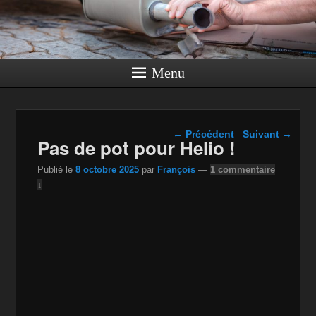
Menu
Navigation dans les
←
Précédent
Suivant
→
Pas de pot pour Helio !
articles
Publié le
8 octobre 2025
par
François
—
1 commentaire
↓