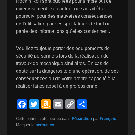
Rock’n Roll sont publiées pour simple but de
divertissement. Son auteur ne saurait être
poursuivi pour des mauvaises conséquences
de l’utilisation par ses spectateurs de tout ou
partie des informations qu’elles contiennent.
Veuillez toujours porter des équipements de
sécurité personnels lors de la réalisation de
travaux de mécanique similaires. En cas de
doute sur la dangerosité d’une opération, de ses
conséquences ou de votre propre capacité à la
réaliser faites appel à un professionnel.
F
T
A
E
C
P
a
wi
m
m
o
ar
Cette entrée a été publiée dans
Réparation
par
François
.
c
tt
a
ail
p
ta
Marquer le
permalien
.
e
er
z
y
g