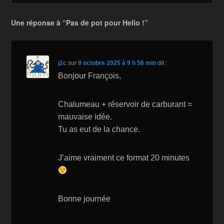
b
o
Li
er
Une réponse à “Pas de pot pour Helio !”
o
n
n
o
W
k
k
is
j2c
sur
9 octobre 2025 à 9 h 56 min
dit :
h
Bonjour François,
Li
Chalumeau + réservoir de carburant =
st
mauvaise idée.
Tu as eut de la chance.
J’aime vraiment ce format 20 minutes
Bonne journée