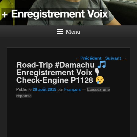
Menu
Navigation dans les
←
Précédent
Suivant
→
Road-Trip #Damachu
articles
Enregistrement Voix 🎙
Check-Engine P1128
Publié le
28 août 2019
par
François
—
Laissez une
réponse