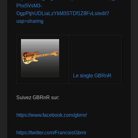
Phx5VsM3-
OgpPtjhUDLiaLzYkM3STDf1Z8FvLs/edit?
usp=sharing
Le single GBRnR
Suivez GBRnR sur:
https://www.facebook.com/gbrnr/
https://twitter.com/FrancoisGbrnr