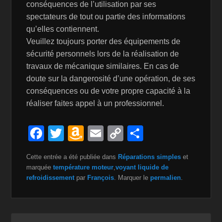
conséquences de l’utilisation par ses
spectateurs de tout ou partie des informations
qu’elles contiennent.
Veuillez toujours porter des équipements de
sécurité personnels lors de la réalisation de
travaux de mécanique similaires. En cas de
doute sur la dangerosité d’une opération, de ses
conséquences ou de votre propre capacité à la
réaliser faites appel à un professionnel.
F
T
A
E
C
P
a
wi
m
m
o
ar
Cette entrée a été publiée dans
Réparations simples
et
c
tt
a
ail
p
ta
marquée
température moteur
,
voyant liquide de
e
er
z
y
g
refroidissement
par
François
. Marquer le
permalien
.
b
o
Li
er
o
n
n