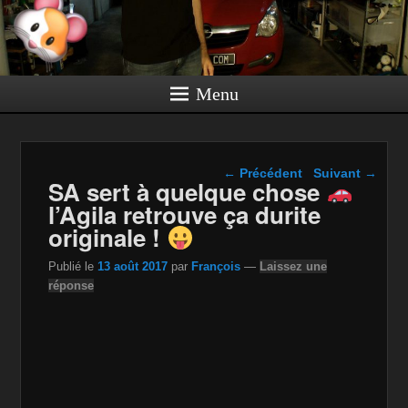
Menu
Navigation dans les
←
Précédent
Suivant
→
SA sert à quelque chose
articles
l’Agila retrouve ça durite
originale !
Publié le
13 août 2017
par
François
—
Laissez une
réponse