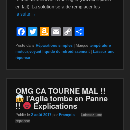
en fait). La solution sera de remplacer les
la suite →
F
T
A
E
C
P
a
wi
m
m
o
ar
Posté dans
Réparations simples
|
Marqué
température
c
tt
a
ail
p
ta
moteur
,
voyant liquide de refroidissement
|
Laissez une
e
er
z
y
g
réponse
b
o
Li
er
o
n
n
o
W
k
OMG CA TOURNE MAL !!
k
is
l’Agila tombe en Panne
!!
Explications
h
Li
Publié le
2 août 2017
par
François
—
Laissez une
réponse
st