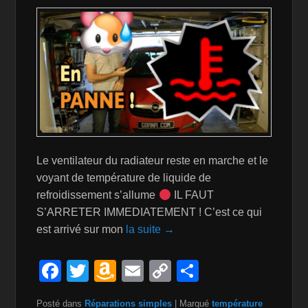
Le ventilateur du radiateur reste en marche et le
voyant de température de liquide de
refroidissement s’allume
IL FAUT
S’ARRETER IMMEDIATEMENT ! C’est ce qui
est arrivé sur mon
la suite →
F
T
A
E
C
P
a
wi
m
m
o
ar
Posté dans
Réparations simples
|
Marqué
température