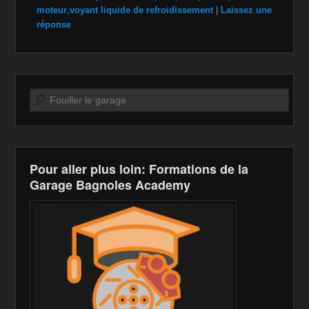
c
tt
a
ail
p
ta
moteur
,
voyant liquide de refroidissement
|
Laissez une
e
er
z
y
g
réponse
b
o
Li
er
o
n
n
o
W
k
Recherche
k
is
h
Li
Pour aller plus loin: Formations de la
st
Garage Bagnoles Academy