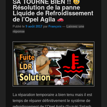
SA TOURNE BIEN !!
k
is
Résolution de la panne
Liquide de Refroidissement
h
de l’Opel Agila
Li
st
Publié le
9 août 2017
par
François
—
Laissez une
réponse
La réparation temporaire a bien tenu mais il est
temps de réparer définitivement le système de
refroidissement de l’Opel Agila (Suzuki Splash