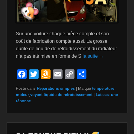
Sur une voiture chaque pièce compte et son
coût de fabrication compte aussi. La grosse
durite de liquide de refroidissement du radiateur
n’a pas été mise en forme de S
la suite →
F
T
A
E
C
P
a
wi
m
m
o
ar
Posté dans
Réparations simples
|
Marqué
température
c
tt
a
ail
p
ta
moteur
,
voyant liquide de refroidissement
|
Laissez une
e
er
z
y
g
réponse
b
o
Li
er
o
n
n
o
W
k