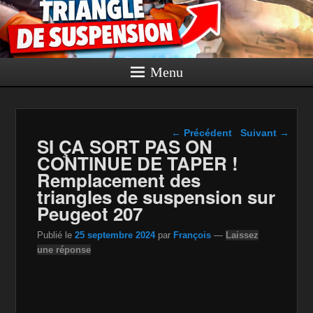
Menu
Navigation dans les
←
Précédent
Suivant
→
SI ÇA SORT PAS ON
articles
CONTINUE DE TAPER !
Remplacement des
triangles de suspension sur
Peugeot 207
Publié le
25 septembre 2024
par
François
—
Laissez
une réponse