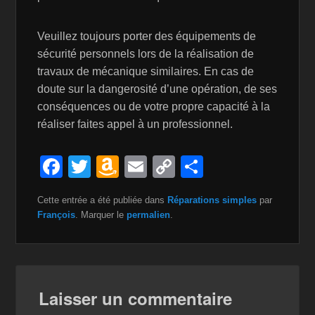
Veuillez toujours porter des équipements de
sécurité personnels lors de la réalisation de
travaux de mécanique similaires. En cas de
doute sur la dangerosité d’une opération, de ses
conséquences ou de votre propre capacité à la
réaliser faites appel à un professionnel.
F
T
A
E
C
P
a
wi
m
m
o
ar
Cette entrée a été publiée dans
Réparations simples
par
c
tt
a
ail
p
ta
François
. Marquer le
permalien
.
e
er
z
y
g
b
o
Li
er
o
n
n
Laisser un commentaire
o
W
k