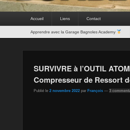
Premier
Accueil
Liens
Contact
menu
Second
Apprendre avec la Garage Bagnoles Academy
menu
SURVIVRE à l’OUTIL ATO
Compresseur de Ressort d
Publié le
2 novembre 2022
par
François
—
3 commenta