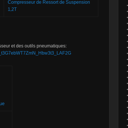
Compresseur de Ressort de Suspension
1,2T
sseur et des outils pneumatiques:
1IFfc_t3G7ebWT7ZmN_Hbw3t3_LAF2G
que