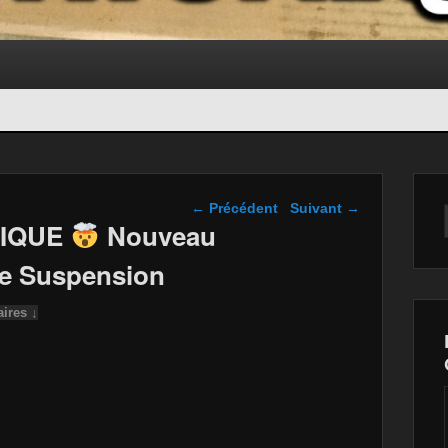
Navigation dans les
←
Précédent
Suivant
→
articles
MIQUE
Nouveau
e Suspension
ires ↓