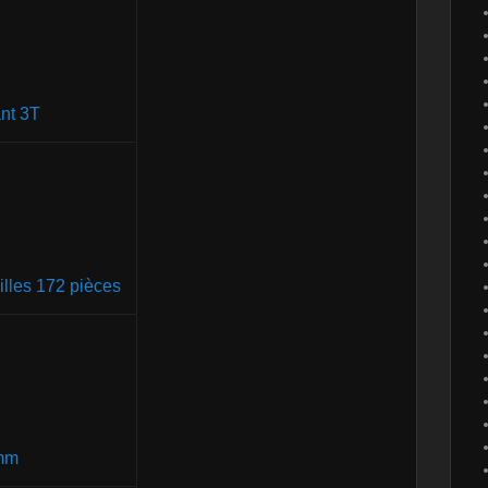
nt 3T
illes 172 pièces
 mm