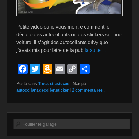
Petite vidéo où je vous montre comment je
décolle des autocollants ou des stickers sur une
voiture. Il s’agit des autocollants drivy que
j’avais mis pour faire de la pub
la suite →
F
T
A
E
C
P
a
wi
m
m
o
ar
Posté dans
Trucs et astuces
|
Marqué
c
tt
a
ail
p
ta
autocollant
,
décoller
,
sticker
|
2 commentaires ↓
e
er
z
y
g
b
o
Li
er
o
n
n
Recherche
o
W
k
k
is