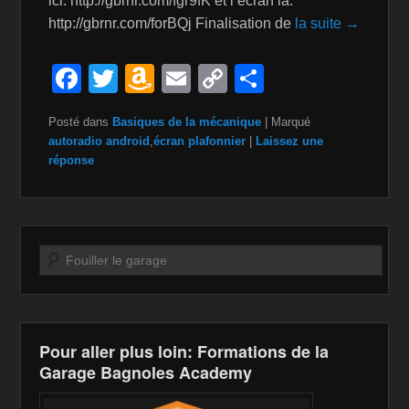
ici: http://gbrnr.com/fgr9fK et l’écran là:
http://gbrnr.com/forBQj Finalisation de
la suite →
F
T
A
E
C
P
a
wi
m
m
o
ar
Posté dans
Basiques de la mécanique
|
Marqué
c
tt
a
ail
p
ta
autoradio android
,
écran plafonnier
|
Laissez une
e
er
z
y
g
réponse
b
o
Li
er
o
n
n
o
W
k
Recherche
k
is
h
Li
Pour aller plus loin: Formations de la
st
Garage Bagnoles Academy