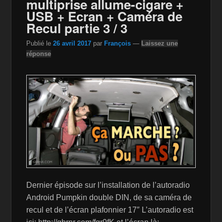
multiprise allume-cigare +
k
is
USB + Ecran + Caméra de
Recul partie 3 / 3
h
Li
Publié le
26 avril 2017
par
François
—
Laissez une
réponse
st
Dernier épisode sur l’installation de l’autoradio
Android Pumpkin double DIN, de sa caméra de
recul et de l’écran plafonnier 17″ L’autoradio est