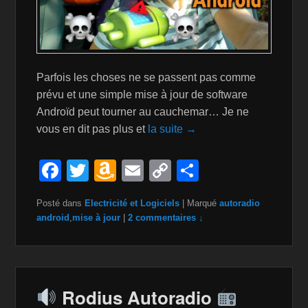
Parfois les choses ne se passent pas comme
prévu et une simple mise à jour de software
Androïd peut tourner au cauchemar… Je ne
vous en dit pas plus et
la suite →
F
T
A
E
C
P
a
wi
m
m
o
ar
Posté dans
Electricité et Logiciels
|
Marqué
autoradio
c
tt
a
ail
p
ta
android
,
mise à jour
|
2 commentaires ↓
e
er
z
y
g
b
o
Li
er
o
n
n
Rodius Autoradio
o
W
k