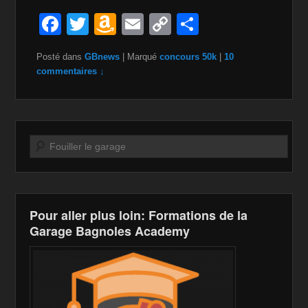
F
T
A
E
C
P
a
wi
m
m
o
ar
Posté dans
GBnews
|
Marqué
concours 50k
|
10
c
tt
a
ail
p
ta
commentaires ↓
e
er
z
y
g
b
o
Li
er
o
n
n
Recherche
o
W
k
k
is
h
Pour aller plus loin: Formations de la
Li
Garage Bagnoles Academy
st