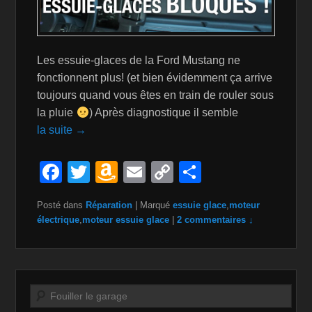
Les essuie-glaces de la Ford Mustang ne
fonctionnent plus! (et bien évidemment ça arrive
toujours quand vous êtes en train de rouler sous
la pluie
) Après diagnostique il semble
la suite →
F
T
A
E
C
P
a
wi
m
m
o
ar
Posté dans
Réparation
|
Marqué
essuie glace
,
moteur
c
tt
a
ail
p
ta
électrique
,
moteur essuie glace
|
2 commentaires ↓
e
er
z
y
g
b
o
Li
er
o
n
n
Recherche
o
W
k