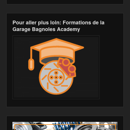
k
is
h
Pour aller plus loin: Formations de la
Li
Garage Bagnoles Academy
st