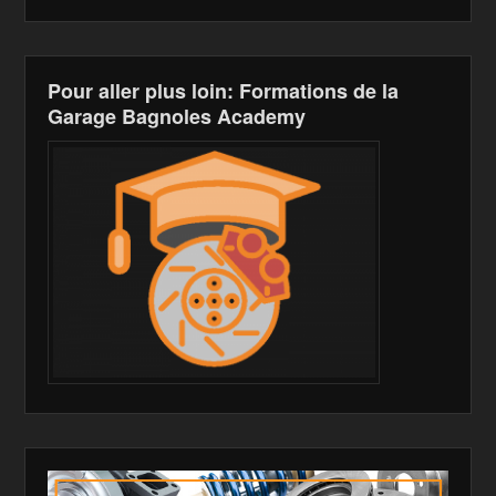
k
is
h
Pour aller plus loin: Formations de la
Li
Garage Bagnoles Academy
st