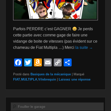
Parfois PERDRE c’est GAGNER
Je perds
cette partie avec comme gage de faire une
vidange de boite de vitesses (pas évident sur ce
chameau de Fiat Multipla …) Merci
la suite →
F
T
A
E
C
P
a
wi
m
m
o
ar
Posté dans
Basiques de la mécanique
|
Marqué
c
tt
a
ail
p
ta
FIAT
,
MULTIPLA
,
Vilebrequin
|
Laissez une réponse
e
er
z
y
g
b
o
Li
er
o
n
n
Recherche
o
W
k