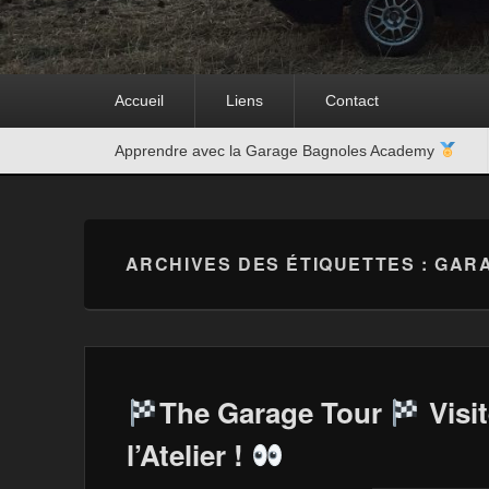
Premier
Accueil
Liens
Contact
menu
Second
Apprendre avec la Garage Bagnoles Academy
menu
ARCHIVES DES ÉTIQUETTES :
GAR
The Garage Tour
Visi
l’Atelier !