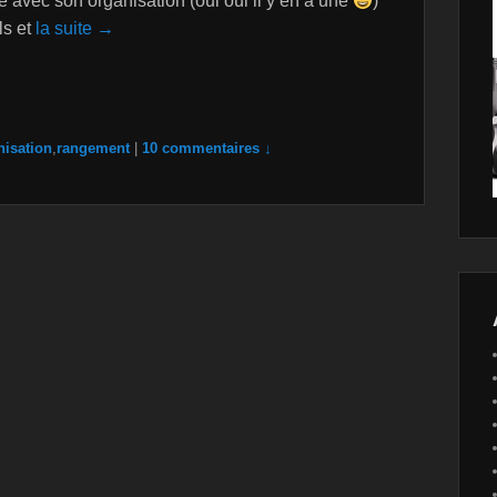
e avec son organisation (oui oui il y en a une
)
ls et
la suite →
nisation
,
rangement
|
10 commentaires ↓