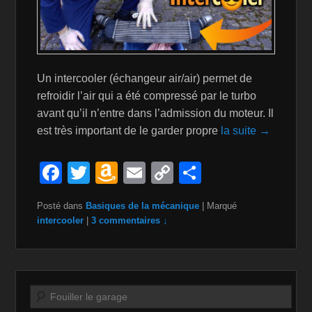
Un intercooler (échangeur air/air) permet de
refroidir l’air qui a été compressé par le turbo
avant qu’il n’entre dans l’admission du moteur. Il
est très important de le garder propre
la suite →
F
T
A
E
C
P
a
wi
m
m
o
ar
Posté dans
Basiques de la mécanique
|
Marqué
c
tt
a
ail
p
ta
intercooler
|
3 commentaires ↓
e
er
z
y
g
b
o
Li
er
o
n
n
Recherche
o
W
k