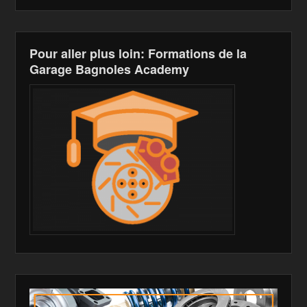
k
is
h
Pour aller plus loin: Formations de la
Li
Garage Bagnoles Academy
st