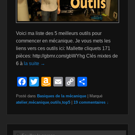
Voici ma liste des 5 meilleurs outils pour
commencer en mécanique. Je vous mets les
liens vers ces outils ici: Mallette cliquets 171
pièces: http://gbrnr.com/gbWYhg Clés mixtes de
6 à
la suite →
F
T
A
E
C
P
a
wi
m
m
o
ar
Posté dans
Basiques de la mécanique
|
Marqué
c
tt
a
ail
p
ta
atelier
,
mécanique
,
outils
,
top5
|
19 commentaires ↓
e
er
z
y
g
b
o
Li
er
o
n
n
Recherche