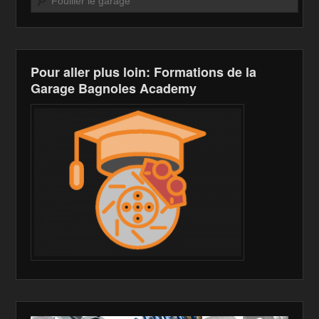
o
W
k
k
is
h
Pour aller plus loin: Formations de la
Li
Garage Bagnoles Academy
st