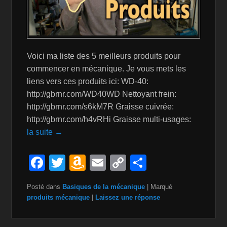
Voici ma liste des 5 meilleurs produits pour
commencer en mécanique. Je vous mets les
liens vers ces produits ici: WD-40:
http://gbrnr.com/WD40WD Nettoyant frein:
http://gbrnr.com/s6kM7R Graisse cuivrée:
http://gbrnr.com/h4vRHi Graisse multi-usages:
la suite →
F
T
A
E
C
P
a
wi
m
m
o
ar
Posté dans
Basiques de la mécanique
|
Marqué
c
tt
a
ail
p
ta
produits mécanique
|
Laissez une réponse
e
er
z
y
g