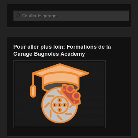
b
o
Li
er
o
n
n
Recherche
o
W
k
k
is
h
Pour aller plus loin: Formations de la
Li
Garage Bagnoles Academy
st