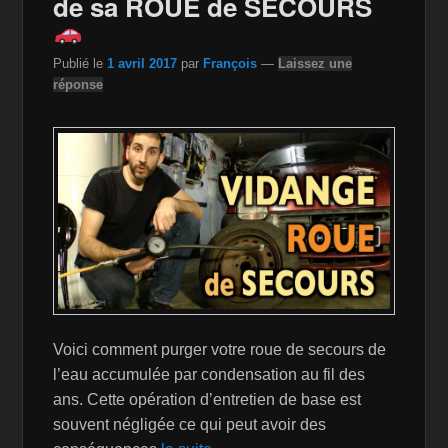
de sa ROUE de SECOURS
k
is
h
Publié le
1 avril 2017
par
François
—
Laissez une
Li
réponse
st
Voici comment purger votre roue de secours de
l’eau accumulée par condensation au fil des
ans. Cette opération d’entretien de base est
souvent négligée ce qui peut avoir des