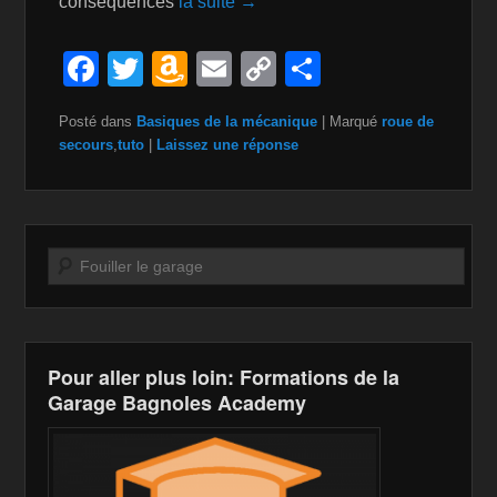
conséquences
la suite →
F
T
A
E
C
P
a
wi
m
m
o
ar
Posté dans
Basiques de la mécanique
|
Marqué
roue de
c
tt
a
ail
p
ta
secours
,
tuto
|
Laissez une réponse
e
er
z
y
g
b
o
Li
er
o
n
n
Recherche
o
W
k
k
is
h
Pour aller plus loin: Formations de la
Li
Garage Bagnoles Academy
st