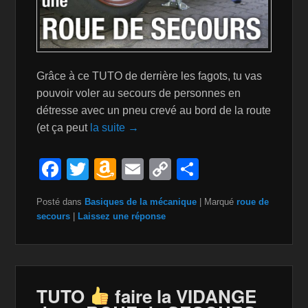
Grâce à ce TUTO de derrière les fagots, tu vas
pouvoir voler au secours de personnes en
détresse avec un pneu crevé au bord de la route
(et ça peut
la suite →
F
T
A
E
C
P
a
wi
m
m
o
ar
Posté dans
Basiques de la mécanique
|
Marqué
roue de
c
tt
a
ail
p
ta
secours
|
Laissez une réponse
e
er
z
y
g
b
o
Li
er
o
n
n
TUTO
faire la VIDANGE
o
W
k