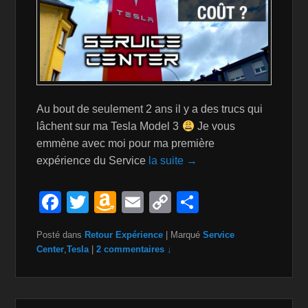
Au bout de seulement 2 ans il y a des trucs qui
lâchent sur ma Tesla Model 3
Je vous
emmène avec moi pour ma première
expérience du Service
la suite →
F
T
A
E
C
P
a
wi
m
m
o
ar
Posté dans
Retour Expérience
|
Marqué
Service
c
tt
a
ail
p
ta
Center
,
Tesla
|
2 commentaires ↓
e
er
z
y
g
b
o
Li
er