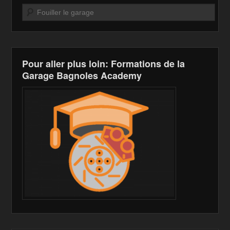
o
n
n
Recherche
o
W
k
k
is
h
Pour aller plus loin: Formations de la
Li
Garage Bagnoles Academy
st