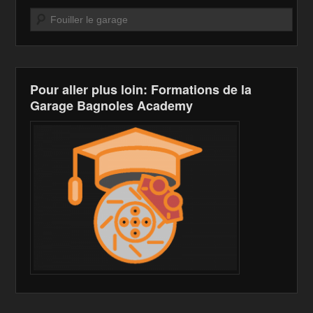
o
n
n
Recherche
o
W
k
k
is
h
Pour aller plus loin: Formations de la
Li
Garage Bagnoles Academy
st