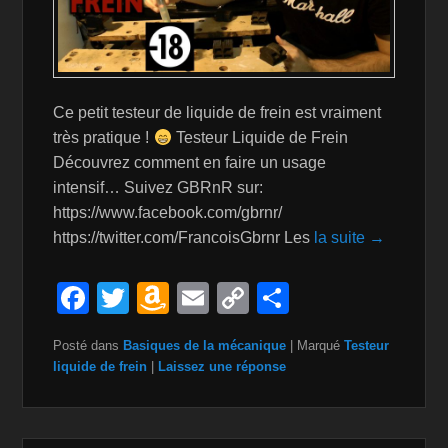
Ce petit testeur de liquide de frein est vraiment
très pratique !
Testeur Liquide de Frein
Découvrez comment en faire un usage
intensif… Suivez GBRnR sur:
https://www.facebook.com/gbrnr/
https://twitter.com/FrancoisGbrnr Les
la suite →
F
T
A
E
C
P
a
wi
m
m
o
ar
Posté dans
Basiques de la mécanique
|
Marqué
Testeur
c
tt
a
ail
p
ta
liquide de frein
|
Laissez une réponse
e
er
z
y
g
b
o
Li
er