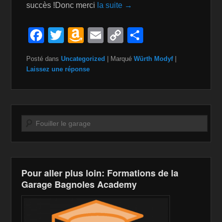
succès !Donc merci
la suite →
F
T
A
E
C
P
a
wi
m
m
o
ar
Posté dans
Uncategorized
|
Marqué
Würth Modyf
|
c
tt
a
ail
p
ta
Laissez une réponse
e
er
z
y
g
b
o
Li
er
o
n
n
Recherche
o
W
k
k
is
h
Pour aller plus loin: Formations de la
Li
Garage Bagnoles Academy
st