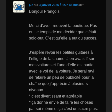
k
is
j2c
sur
3 janvier 2026 à 15 h 46 min
dit :
h
Bonjour François,
Li
st
Merci d’avoir réouvert la boutique. Pas
eut le temps de me décider que c’était
sold-out. C’est qu’elle a eut du succès.
J’espère revoir les petites guitares à
l’effigie de la chaîne. J’en avais 2 sur
mes voitures et l’une d’elle est partie
avec le vol de la voiture. Je serai ravi
de refaire un peu de publicité pour la
chaîne que j’apprécie à plusieurs
niveaux.
* c’est divertissant et agréable
* ça donne envie de faire les choses
par soi-même et ça c’est un sacré plus.