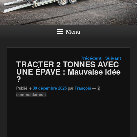
Menu
Navigation dans les
←
Précédent
Suivant
→
TRACTER 2 TONNES AVEC
articles
UNE ÉPAVE : Mauvaise idée
?
Publié le
30 décembre 2025
par
François
—
2
commentaires ↓