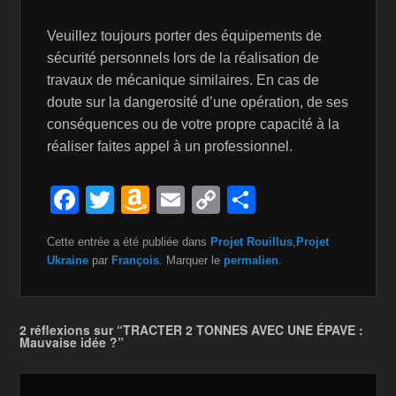
Veuillez toujours porter des équipements de
sécurité personnels lors de la réalisation de
travaux de mécanique similaires. En cas de
doute sur la dangerosité d’une opération, de ses
conséquences ou de votre propre capacité à la
réaliser faites appel à un professionnel.
F
T
A
E
C
P
a
wi
m
m
o
ar
Cette entrée a été publiée dans
Projet Rouillus
,
Projet
c
tt
a
ail
p
ta
Ukraine
par
François
. Marquer le
permalien
.
e
er
z
y
g
b
o
Li
er
2 réflexions sur “TRACTER 2 TONNES AVEC UNE ÉPAVE :
o
n
n
Mauvaise idée ?”
o
W
k