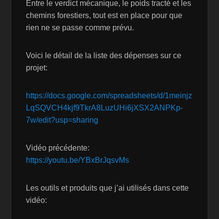
Entre le verdict mécanique, le poids tracté et les
chemins forestiers, tout est en place pour que
rien ne se passe comme prévu.
Voici le détail de la liste des dépenses sur ce
projet:
https://docs.google.com/spreadsheets/d/1meinjz
LqSQVCH4kjf9TkrA8LuzUHi6jXSX2ANPKp-
7w/edit?usp=sharing
Vidéo précédente:
https://youtu.be/YBxBrJqsvMs
Les outils et produits que j’ai utilisés dans cette
vidéo: