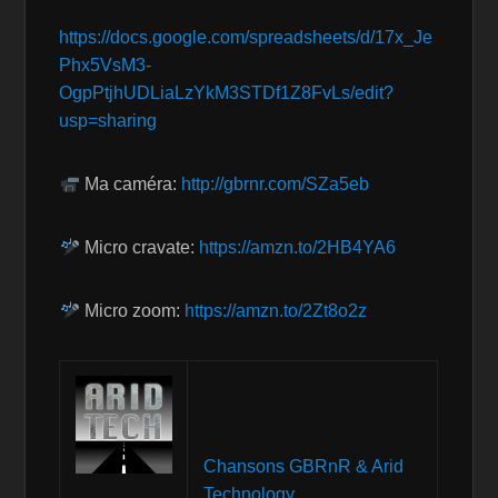
https://docs.google.com/spreadsheets/d/17x_Je
Phx5VsM3-
OgpPtjhUDLiaLzYkM3STDf1Z8FvLs/edit?
usp=sharing
Ma caméra:
http://gbrnr.com/SZa5eb
Micro cravate:
https://amzn.to/2HB4YA6
Micro zoom:
https://amzn.to/2Zt8o2z
Chansons GBRnR & Arid
Technology