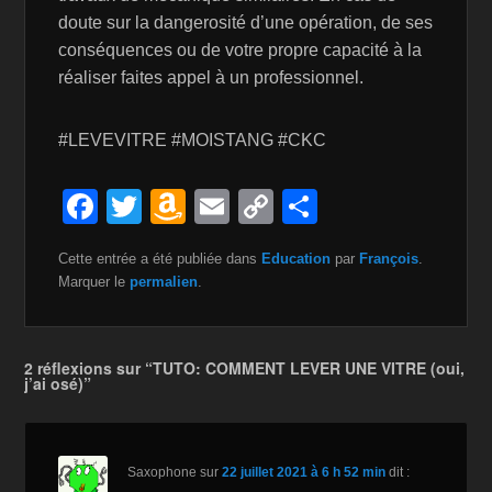
doute sur la dangerosité d’une opération, de ses
conséquences ou de votre propre capacité à la
réaliser faites appel à un professionnel.
#LEVEVITRE #MOISTANG #CKC
F
T
A
E
C
P
a
wi
m
m
o
ar
Cette entrée a été publiée dans
Education
par
François
.
c
tt
a
ail
p
ta
Marquer le
permalien
.
e
er
z
y
g
b
o
Li
er
2 réflexions sur “TUTO: COMMENT LEVER UNE VITRE (oui,
o
n
n
j’ai osé)”
o
W
k
k
is
Saxophone
sur
22 juillet 2021 à 6 h 52 min
dit :
h