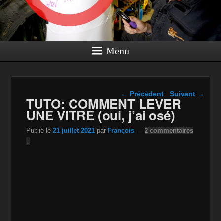
Menu
Navigation dans les
←
Précédent
Suivant
→
TUTO: COMMENT LEVER
articles
UNE VITRE (oui, j’ai osé)
Publié le
21 juillet 2021
par
François
—
2 commentaires
↓