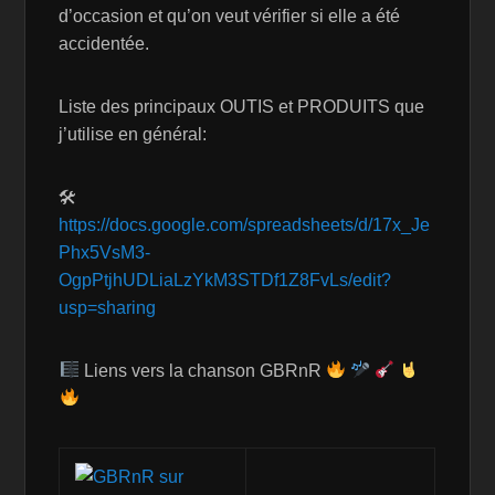
d’occasion et qu’on veut vérifier si elle a été
accidentée.
Liste des principaux OUTIS et PRODUITS que
j’utilise en général:
🛠
https://docs.google.com/spreadsheets/d/17x_Je
Phx5VsM3-
OgpPtjhUDLiaLzYkM3STDf1Z8FvLs/edit?
usp=sharing
Liens vers la chanson GBRnR