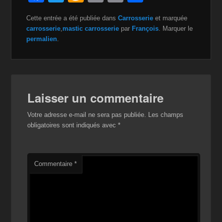
a
wi
m
m
o
ar
Cette entrée a été publiée dans
Carrosserie
et marquée
c
tt
a
ail
p
ta
carrosserie
,
mastic carrosserie
par
François
. Marquer le
e
er
z
y
g
permalien
.
b
o
Li
er
o
n
n
o
W
k
Laisser un commentaire
k
is
Votre adresse e-mail ne sera pas publiée.
Les champs
h
obligatoires sont indiqués avec
*
Li
st
Commentaire
*