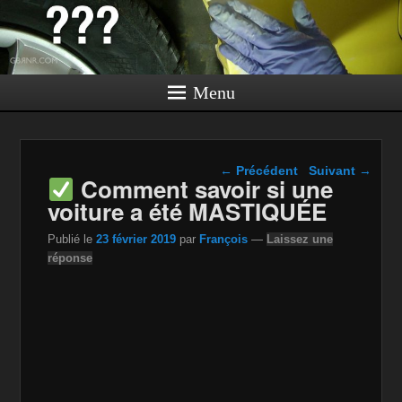
Menu
Navigation dans les
←
Précédent
Suivant
→
Comment savoir si une
articles
voiture a été MASTIQUÉE
Publié le
23 février 2019
par
François
—
Laissez une
réponse