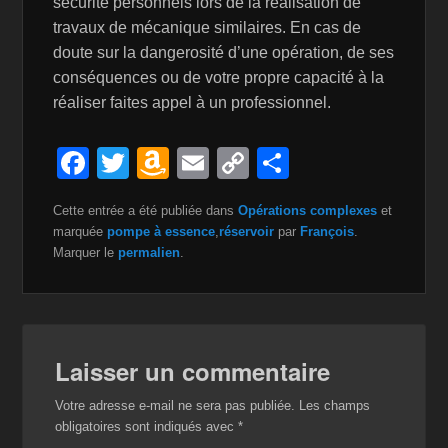
sécurité personnels lors de la réalisation de
travaux de mécanique similaires. En cas de
doute sur la dangerosité d’une opération, de ses
conséquences ou de votre propre capacité à la
réaliser faites appel à un professionnel.
F
T
A
E
C
P
a
wi
m
m
o
ar
Cette entrée a été publiée dans
Opérations complexes
et
c
tt
a
ail
p
ta
marquée
pompe à essence
,
réservoir
par
François
.
e
er
z
y
g
Marquer le
permalien
.
b
o
Li
er
o
n
n
o
W
k
Laisser un commentaire
k
is
Votre adresse e-mail ne sera pas publiée.
Les champs
h
obligatoires sont indiqués avec
*