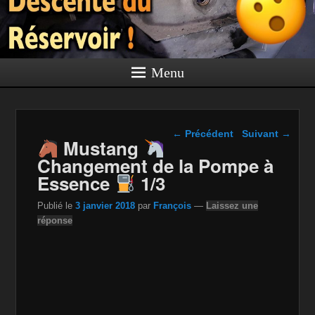
Menu
Navigation dans les
←
Précédent
Suivant
→
Mustang
articles
Changement de la Pompe à
Essence
1/3
Publié le
3 janvier 2018
par
François
—
Laissez une
réponse